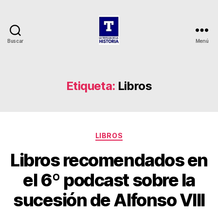
Buscar
Menú
La
Tertulia
de
la
Etiqueta:
Libros
Historia
Categorías
LIBROS
Libros recomendados en
el 6º podcast sobre la
sucesión de Alfonso VIII