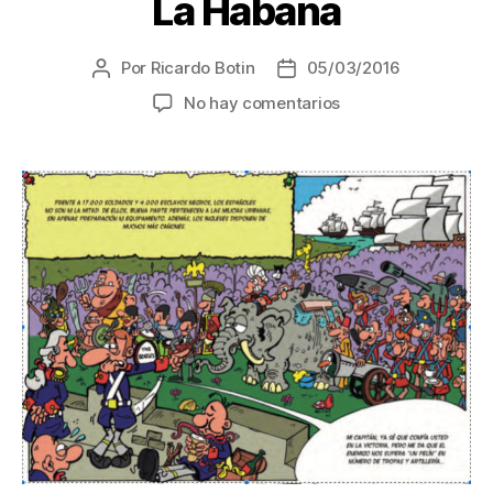
La Habana
Por
Ricardo Botin
05/03/2016
Autor
Fecha
de
de
en
No hay comentarios
la
la
Comic
entrada
entrada
sobre
la
toma
de
La
Habana