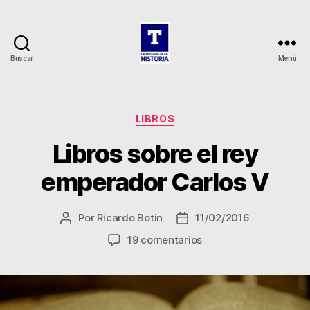
Buscar
Menú
La
Tertulia
de
la
Categorías
LIBROS
Historia
Libros sobre el rey
emperador Carlos V
Por
Ricardo Botin
11/02/2016
Autor
Fecha
de
de
en
19 comentarios
la
la
Libros
entrada
entrada
sobre
el
rey