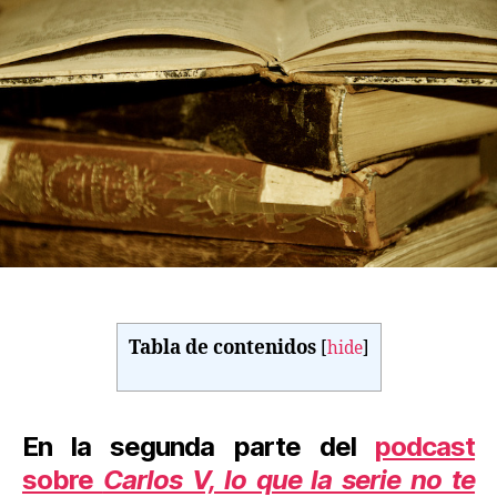
emperador
Carlos
V
Tabla de contenidos
[
hide
]
En la segunda parte del
podcast
sobre
Carlos V, lo que la serie no te