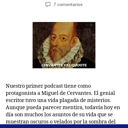
de
de
en
7 comentarios
la
la
Podcast
entrada
entrada
1
–
Cervantes
y
el
Quijote
Nuestro primer podcast tiene como
protagonista a Miguel de Cervantes. El genial
escritor tuvo una vida plagada de misterios.
Aunque pueda parecer mentira, todavía hoy en
día son muchos los asuntos de su vida que se
muestran oscuros o velados por la sombra del