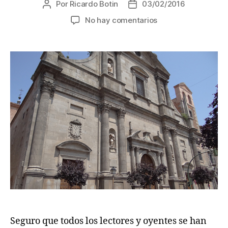
Por
Ricardo Botin
03/02/2016
Autor
Fecha
de
de
en
No hay comentarios
la
la
Cuándo
entrada
entrada
nació
Miguel
de
Cervantes
Seguro que todos los lectores y oyentes se han