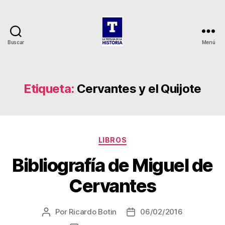
Buscar
Menú
La
Tertulia
de
la
Etiqueta:
Cervantes y el Quijote
Historia
Categorías
LIBROS
Bibliografía de Miguel de
Cervantes
Por
Ricardo Botin
06/02/2016
Autor
Fecha
de
de