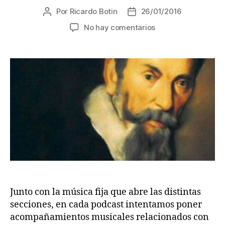
Por
Ricardo Botin
26/01/2016
Autor
Fecha
de
de
en
No hay comentarios
la
la
Musica
entrada
entrada
emitida
en
Podcast
1
–
Cervantes
y
el
Quijote
Junto con la música fija que abre las distintas
secciones, en cada podcast intentamos poner
acompañamientos musicales relacionados con