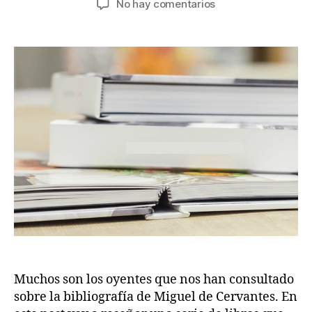
en
No hay comentarios
la
la
Bibliografía
entrada
entrada
de
Miguel
de
Cervantes
Muchos son los oyentes que nos han consultado
sobre la bibliografía de Miguel de Cervantes. En