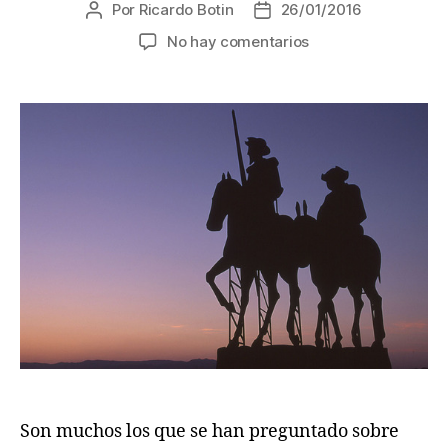
Por
Ricardo Botin
26/01/2016
Autor
Fecha
de
de
en
No hay comentarios
la
la
¿Quién
entrada
entrada
fue
Miguel
de
Cervantes?
Son muchos los que se han preguntado sobre