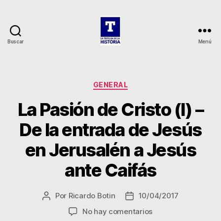
Buscar
Menú
La
Tertulia
de
la
Categorías
GENERAL
Historia
La Pasión de Cristo (I) –
De la entrada de Jesús
en Jerusalén a Jesús
ante Caifás
Por
Ricardo Botin
10/04/2017
Autor
Fecha
de
de
en
No hay comentarios
la
la