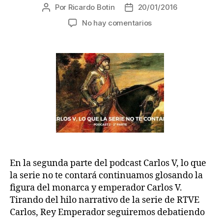
Por
Ricardo Botin
20/01/2016
Autor
Fecha
de
de
en
No hay comentarios
la
la
Podcast
entrada
entrada
2
–
Carlos
V,
lo
que
la
serie
no
te
contará
En la segunda parte del podcast Carlos V, lo que
–
2ª
la serie no te contará continuamos glosando la
parte
figura del monarca y emperador Carlos V.
Tirando del hilo narrativo de la serie de RTVE
Carlos, Rey Emperador seguiremos debatiendo