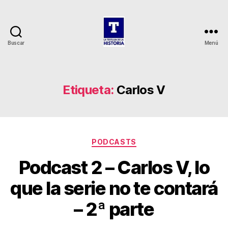
Buscar
Menú
La
Tertulia
de
la
Etiqueta:
Carlos V
Historia
Categorías
PODCASTS
Podcast 2 – Carlos V, lo
que la serie no te contará
– 2ª parte