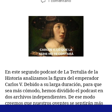
en
1 comentario
la
la
Podcast
entrada
entrada
2
–
Carlos
V,
lo
que
la
serie
no
te
contará
En este segundo podcast de La Tertulia de la
–
1ª
Historia analizamos la figura del emperador
parte
Carlos V. Debido a su larga duración, para que
sea más cómodo, hemos dividido el podcast en
dos archivos independientes. De ese modo
creemos que nuestros oyentes se sentirán más
cómodos con audios algo más ligeros y breves.