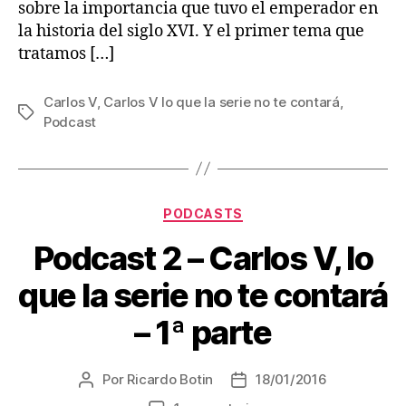
sobre la importancia que tuvo el emperador en
la historia del siglo XVI. Y el primer tema que
tratamos […]
Carlos V
,
Carlos V lo que la serie no te contará
,
Etiquetas
Podcast
Categorías
PODCASTS
Podcast 2 – Carlos V, lo
que la serie no te contará
– 1ª parte
Por
Ricardo Botin
18/01/2016
Autor
Fecha
de
de