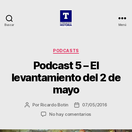
Buscar
Menú
La
Tertulia
de
la
Categorías
PODCASTS
Historia
Podcast 5 – El
levantamiento del 2 de
mayo
Por
Ricardo Botin
07/05/2016
Autor
Fecha
de
de
en
No hay comentarios
la
la
Podcast
entrada
entrada
5