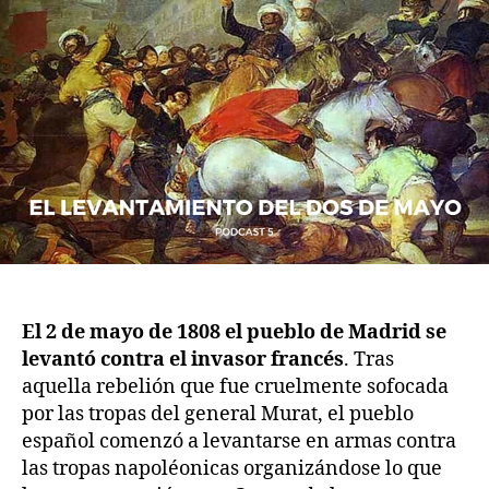
–
El
levantamiento
del
2
de
mayo
El 2 de mayo de 1808 el pueblo de Madrid se
levantó contra el invasor francés
. Tras
aquella rebelión que fue cruelmente sofocada
por las tropas del general Murat, el pueblo
español comenzó a levantarse en armas contra
las tropas napoléonicas organizándose lo que